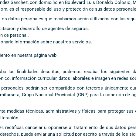
dez Sánchez, con domicilio en Boulevard Luis Donaldo Colosio, M
.com, es el responsable del uso y protección de sus datos personale
 Los datos personales que recabamos serán utilizados con las sigui
citación y desarrollo de agentes de seguros.
ón de personal.
cionarle información sobre nuestros servicios.
ento en nuestra página web.
abo las finalidades descritas, podemos recabar los siguientes d
nico, información curricular, datos laborales e imagen en redes soc
s personales podrán ser compartidos con terceros únicamente cua
limitarse a, Grupo Nacional Provincial (GNP) para la conexión de a
medidas técnicas, administrativas y físicas para proteger sus d
lteración.
 rectificar, cancelar u oponerse al tratamiento de sus datos pe
derechos, puede enviar una solicitud por escrito a través de los si