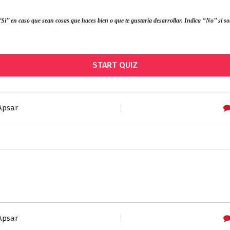
‘‘Si’’ en caso que sean cosas que haces bien o que te gustaría desarrollar. Indica ‘‘No’’ si 
START QUIZ
Apsar
Apsar