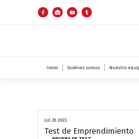
S
a
l
t
a
r
a
l
c
o
Inicio
Quiénes somos
Nuestro equi
n
t
e
n
Sin categoría
i
d
o
Jul 26 2023
Test de Emprendimiento
PRUEBA DE TEST